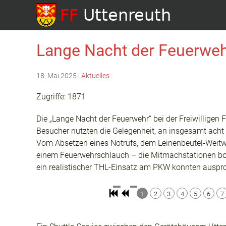
Lange Nacht der Feuerwe
18. Mai 2025
|
Aktuelles
Zugriffe: 1871
Die „Lange Nacht der Feuerwehr“ bei der Freiwilligen 
Besucher nutzten die Gelegenheit, an insgesamt acht
Vom Absetzen eines Notrufs, dem Leinenbeutel-Weitwu
einem Feuerwehrschlauch – die Mitmachstationen bo
ein realistischer THL-Einsatz am PKW konnten ausprob
1
2
3
4
5
6
7