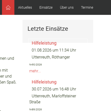
Aktuelles
Einsätze
Über uns
Termine
Letzte Einsätze
Hilfeleistung
01.08.2026 um 11:34 Uhr
Uttenreuth, Röthanger
innen und
Nr.90/2026
n mit
mehr...
her und
Hilfeleistung
oßen Spaß.
30.07.2026 um 16:48 Uhr
Uttenreuth, Marloffsteiner
Straße
Nr.89/2026