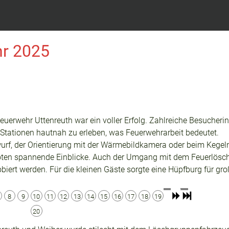
hr 2025
Feuerwehr Uttenreuth war ein voller Erfolg. Zahlreiche Besucher
 Stationen hautnah zu erleben, was Feuerwehrarbeit bedeutet.
rf, der Orientierung mit der Wärmebildkamera oder beim Kegel
ten spannende Einblicke. Auch der Umgang mit dem Feuerlösc
iert werden. Für die kleinen Gäste sorgte eine Hüpfburg für gr
8
9
10
11
12
13
14
15
16
17
18
19
20