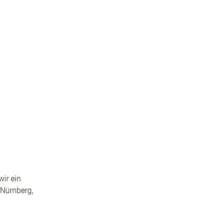
n
ir ein
 Nürnberg,