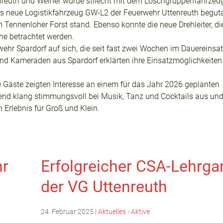
enreuth und Weiher wurde stilecht mit dem Löschgruppenfahrzeu
s neue Logistikfahrzeug GW-L2 der Feuerwehr Uttenreuth begut
Tennenloher Forst stand. Ebenso konnte die neue Drehleiter, die
he betrachtet werden.
hr Spardorf auf sich, die seit fast zwei Wochen im Dauereinsa
nd Kameraden aus Spardorf erklärten ihre Einsatzmöglichkeiten
e Gäste zeigten Interesse an einem für das Jahr 2026 geplanten
Abend klang stimmungsvoll bei Musik, Tanz und Cocktails aus u
Erlebnis für Groß und Klein.
hr
Erfolgreicher CSA-Lehrga
der VG Uttenreuth
24. Februar 2025
|
Aktuelles - Aktive