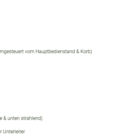
erngesteuert vom Hauptbedienstand & Korb)
 & unten strahlend)
r Unterleiter