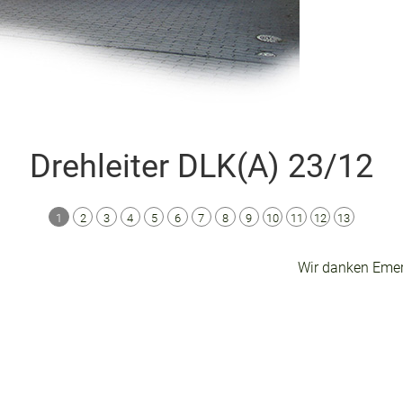
Drehleiter DLK(A) 23/12
1
2
3
4
5
6
7
8
9
10
11
12
13
Wir danken Emerg