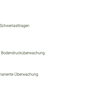
 Schwerlasttragen
it Bodendrucküberwachung
rmanente Überwachung