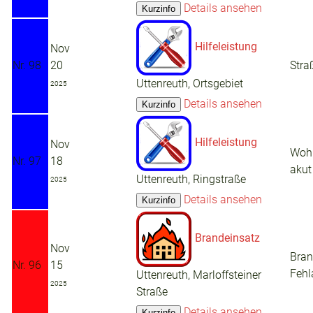
Details ansehen
Hilfeleistung
Nov
Nr. 98
20
Stra
Uttenreuth, Ortsgebiet
2025
Details ansehen
Hilfeleistung
Nov
Woh
Nr. 97
18
akut
Uttenreuth, Ringstraße
2025
Details ansehen
Brandeinsatz
Nov
Bra
Nr. 96
15
Fehl
Uttenreuth, Marloffsteiner
2025
Straße
Details ansehen