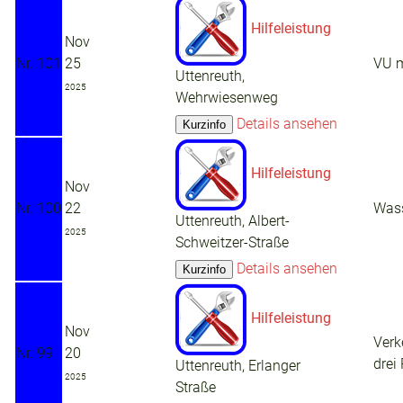
Hilfeleistung
Nov
Nr. 101
25
VU 
Uttenreuth,
2025
Wehrwiesenweg
Details ansehen
Hilfeleistung
Nov
Nr. 100
22
Wass
Uttenreuth, Albert-
2025
Schweitzer-Straße
Details ansehen
Hilfeleistung
Nov
Verk
Nr. 99
20
drei
Uttenreuth, Erlanger
2025
Straße