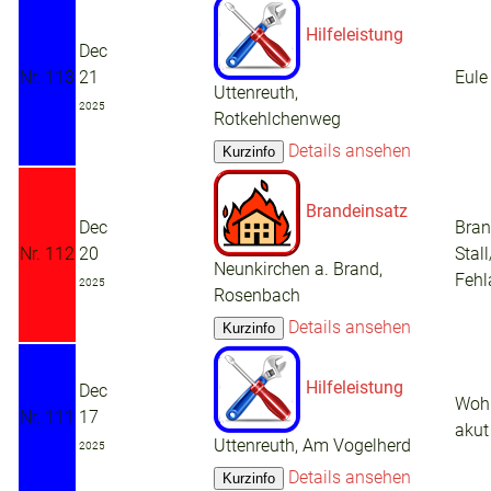
Hilfeleistung
Dec
Nr. 113
21
Eule
Uttenreuth,
2025
Rotkehlchenweg
Details ansehen
Brandeinsatz
Dec
Bra
Nr. 112
20
Stal
Neunkirchen a. Brand,
Fehl
2025
Rosenbach
Details ansehen
Hilfeleistung
Dec
Woh
Nr. 111
17
akut
Uttenreuth, Am Vogelherd
2025
Details ansehen