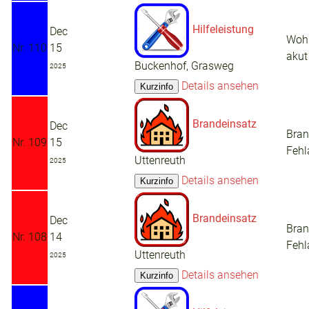
Hilfeleistung
Dec
Woh
Nr. 110
15
akut
Buckenhof, Grasweg
2025
Details ansehen
Brandeinsatz
Dec
Bra
Nr. 109
15
Fehl
Uttenreuth
2025
Details ansehen
Brandeinsatz
Dec
Bra
Nr. 108
14
Fehl
Uttenreuth
2025
Details ansehen