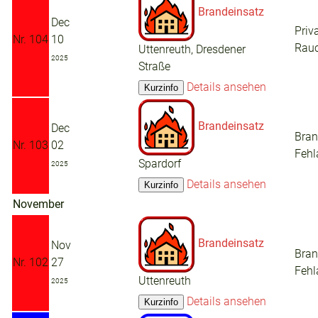
Brandeinsatz
Dec
Priv
Nr. 104
10
Rau
Uttenreuth, Dresdener
2025
Straße
Details ansehen
Brandeinsatz
Dec
Bra
Nr. 103
02
Fehl
Spardorf
2025
Details ansehen
November
Brandeinsatz
Nov
Bra
Nr. 102
27
Fehl
Uttenreuth
2025
Details ansehen