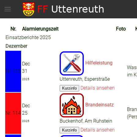
Nr.
Alarmierungszeit
Foto
Einsatzberichte 2025
Dezember
Hilfeleistung
Dec
Wass
Nr. 115
31
im K
Uttenreuth, Esperstraße
2025
Details ansehen
Brandeinsatz
Dec
Bra
Nr. 114
25
(Per
Buckenhof, Am Ruhstein
2025
Details ansehen