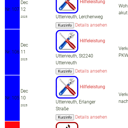
Hilfeleistung
Dec
Woh
Nr. 107
12
akut
Uttenreuth, Lerchenweg
2025
Details ansehen
Hilfeleistung
Dec
Verk
Nr. 106
11
PK
Uttenreuth, St2240
2025
Uttenreuth
Details ansehen
Hilfeleistung
Dec
Verk
Nr. 105
10
nac
Uttenreuth, Erlanger
2025
Straße
Details ansehen