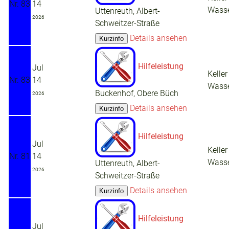
Nr. 83
14
Wass
Uttenreuth, Albert-
2026
Schweitzer-Straße
Details ansehen
Hilfeleistung
Jul
Keller
Nr. 83
14
Wass
Buckenhof, Obere Büch
2026
Details ansehen
Hilfeleistung
Jul
Keller
Nr. 81
14
Wass
Uttenreuth, Albert-
2026
Schweitzer-Straße
Details ansehen
Hilfeleistung
Jul