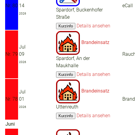
Nr. 80
14
eCall
Spardorf, Buckenhofer
2026
Straße
Details ansehen
Brandeinsatz
Jul
Nr. 79
09
Rauc
Spardorf, An der
2026
Maukhalle
Details ansehen
Brandeinsatz
Jul
Nr. 78
01
Brand
Uttenreuth
2026
Details ansehen
Juni