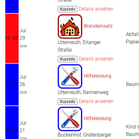
Details ansehen
Brandeinsatz
Jul
Abfall
Nr. 88
29
Papie
Uttenreuth, Erlanger
2026
Straße
Details ansehen
Hilfeleistung
Jul
Nr. 87
26
Baum 
Uttenreuth, Rannenweg
2026
Details ansehen
Hilfeleistung
Jul
Kind s
Nr. 86
21
Baum 
Buckenhof, Gräfenberger
2026