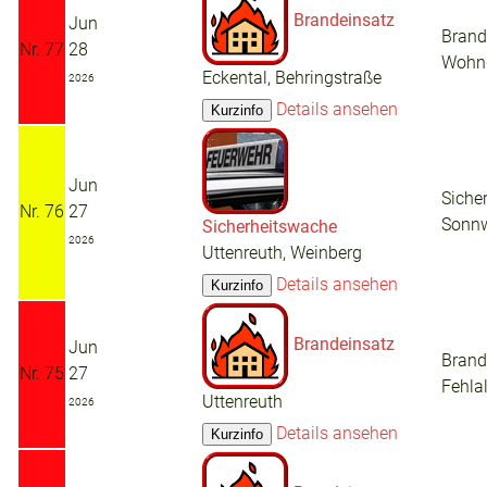
Brandeinsatz
Jun
Brand
Nr. 77
28
Wohn
Eckental, Behringstraße
2026
Details ansehen
Jun
Siche
Nr. 76
27
Sonnw
Sicherheitswache
2026
Uttenreuth, Weinberg
Details ansehen
Brandeinsatz
Jun
Brand
Nr. 75
27
Fehla
Uttenreuth
2026
Details ansehen