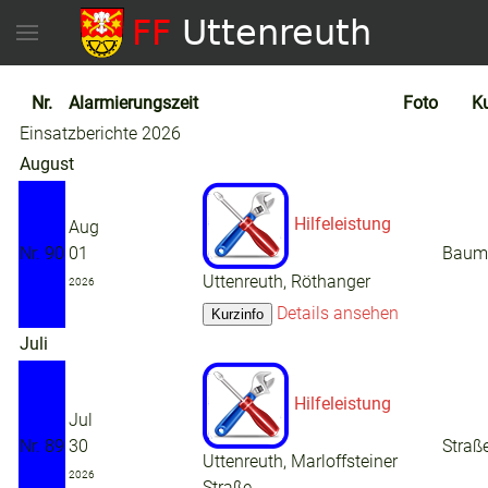
Nr.
Alarmierungszeit
Foto
Ku
Einsatzberichte 2026
August
Hilfeleistung
Aug
Nr. 90
01
Baum 
Uttenreuth, Röthanger
2026
Details ansehen
Juli
Hilfeleistung
Jul
Nr. 89
30
Straße
Uttenreuth, Marloffsteiner
2026
Straße