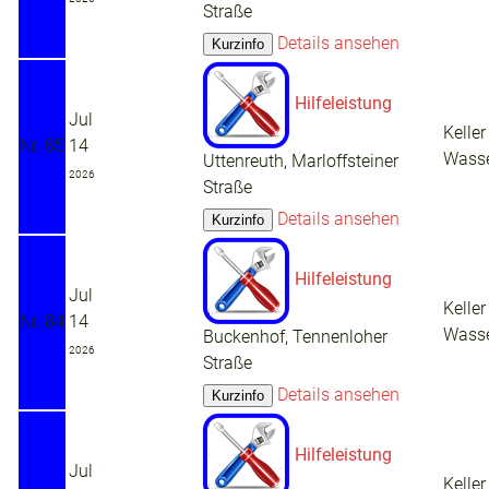
Straße
Details ansehen
Hilfeleistung
Jul
Keller
Nr. 85
14
Wass
Uttenreuth, Marloffsteiner
2026
Straße
Details ansehen
Hilfeleistung
Jul
Keller
Nr. 84
14
Wass
Buckenhof, Tennenloher
2026
Straße
Details ansehen
Hilfeleistung
Jul
Keller