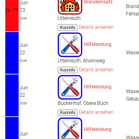
Brandeinsatz
Jun
Brand
Nr. 74
23
Fehla
Uttenreuth
2026
Details ansehen
Hilfeleistung
Jun
Nr. 73
22
Wasse
Uttenreuth, Ahornweg
2026
Details ansehen
Hilfeleistung
Jun
Wasse
Nr. 72
22
Gebä
Buckenhof, Obere Büch
2026
Details ansehen
Hilfeleistung
Jun
Wasse