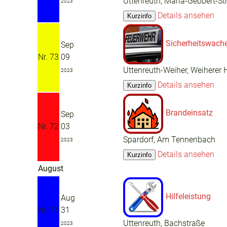
Uttenreuth, Maria-Gebbert-St
2023
Details ansehen
Sicherheitswach
Sep
Nr. 73
09
Uttenreuth-Weiher, Weiherer 
2023
Details ansehen
Brandeinsatz
Sep
Nr. 72
03
Spardorf, Am Tennenbach
2023
Details ansehen
August
Hilfeleistung
Aug
Nr. 71
31
Uttenreuth, Bachstraße
2023