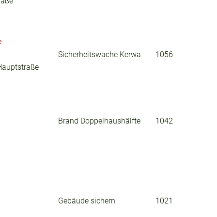
raße
e
Sicherheitswache Kerwa
1056
Hauptstraße
Brand Doppelhaushälfte
1042
Gebäude sichern
1021