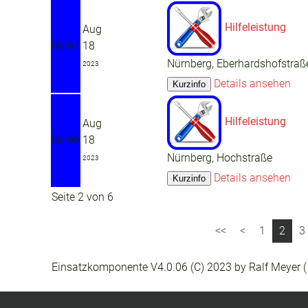
Hilfeleistung
Aug
Nr. 67
18
Nürnberg, Eberhardshofstraß
2023
Details ansehen
Hilfeleistung
Aug
Nr. 66
18
Nürnberg, Hochstraße
2023
Details ansehen
Seite 2 von 6
1
2
3
Einsatzkomponente V4.0.06 (C) 2023 by Ralf Meyer 