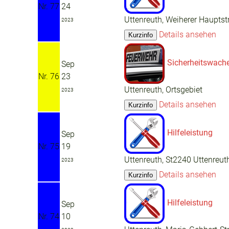
Nr. 77
24
Uttenreuth, Weiherer Hauptst
2023
Details ansehen
Sicherheitswach
Sep
Nr. 76
23
Uttenreuth, Ortsgebiet
2023
Details ansehen
Hilfeleistung
Sep
Nr. 75
19
Uttenreuth, St2240 Uttenreut
2023
Details ansehen
Hilfeleistung
Sep
Nr. 74
10