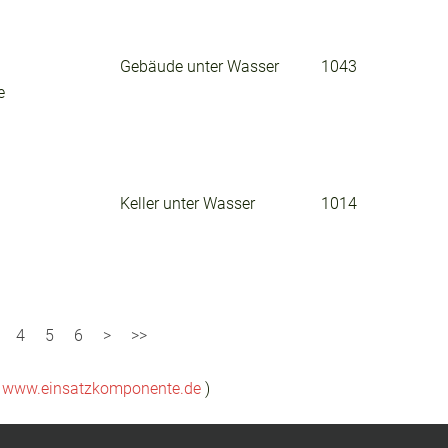
Gebäude unter Wasser
1043
e
Keller unter Wasser
1014
4
5
6
(
www.einsatzkomponente.de
)