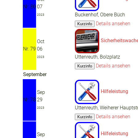
Nr. 80
07
Buckenhof, Obere Büch
2023
Details ansehen
Sicherheitswach
Oct
Nr. 79
06
Uttenreuth, Bolzplatz
2023
Details ansehen
September
Hilfeleistung
Sep
Nr. 78
29
Uttenreuth, Weiherer Hauptst
2023
Details ansehen
Hilfeleistung
Sep