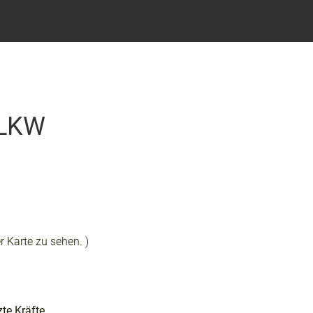
 LKW
r Karte zu sehen. )
zte Kräfte