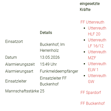
eingesetzte
Kräfte
FF Uttenreuth
Uttenreuth
Details
HLF 20
Uttenreuth
Einsatzort
Buckenhof, Im
LF 16/12
Herrenholz
Uttenreuth
Datum
13.05.2026
MZF
Uttenreuth
Alarmierungszeit
15:49 Uhr
ELW 1
Alarmierungsart
Funkmeldeempfänger
Uttenreuth
Einsatzleiter FF
Einsatzleiter
GW
Buckenhof
Mannschaftsstärke
25
FF Spardorf
FF Buckenhof