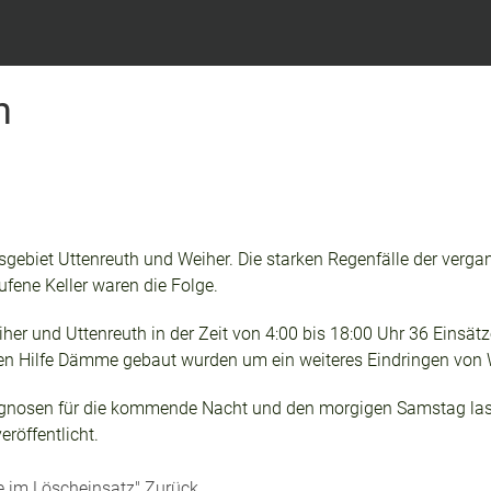
h
sgebiet Uttenreuth und Weiher. Die starken Regenfälle der verg
ufene Keller waren die Folge.
er und Uttenreuth in der Zeit von 4:00 bis 18:00 Uhr 36 Einsät
eren Hilfe Dämme gebaut wurden um ein weiteres Eindringen von 
rognosen für die kommende Nacht und den morgigen Samstag las
öffentlicht.
pe im Löscheinsatz"
Zurück