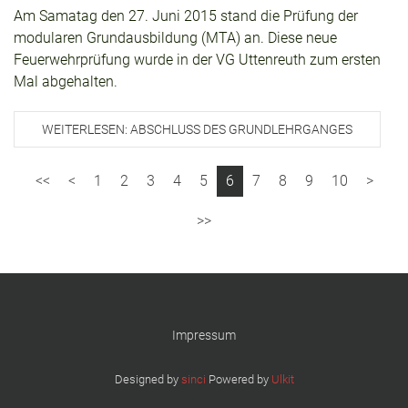
Am Samatag den 27. Juni 2015 stand die Prüfung der
modularen Grundausbildung (MTA) an. Diese neue
Feuerwehrprüfung wurde in der VG Uttenreuth zum ersten
Mal abgehalten.
WEITERLESEN: ABSCHLUSS DES GRUNDLEHRGANGES
1
2
3
4
5
6
7
8
9
10
Impressum
Designed by
sinci
Powered by
Ulkit