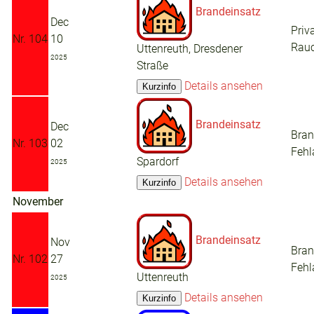
Brandeinsatz
Dec
Priv
Nr. 104
10
Rau
Uttenreuth, Dresdener
2025
Straße
Details ansehen
Brandeinsatz
Dec
Bra
Nr. 103
02
Fehl
Spardorf
2025
Details ansehen
November
Brandeinsatz
Nov
Bra
Nr. 102
27
Fehl
Uttenreuth
2025
Details ansehen