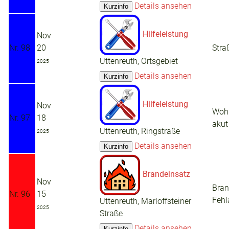
Details ansehen
Hilfeleistung
Nov
Nr. 98
20
Stra
Uttenreuth, Ortsgebiet
2025
Details ansehen
Hilfeleistung
Nov
Woh
Nr. 97
18
akut
Uttenreuth, Ringstraße
2025
Details ansehen
Brandeinsatz
Nov
Bra
Nr. 96
15
Fehl
Uttenreuth, Marloffsteiner
2025
Straße
Details ansehen