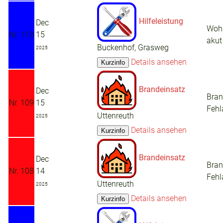
Hilfeleistung
Dec
Woh
Nr. 110
15
akut
Buckenhof, Grasweg
2025
Details ansehen
Brandeinsatz
Dec
Bra
Nr. 109
15
Fehl
Uttenreuth
2025
Details ansehen
Brandeinsatz
Dec
Bra
Nr. 108
14
Fehl
Uttenreuth
2025
Details ansehen