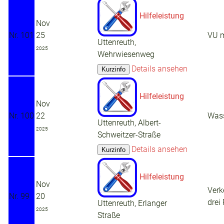
Hilfeleistung
Nov
Nr. 101
25
VU 
Uttenreuth,
2025
Wehrwiesenweg
Details ansehen
Hilfeleistung
Nov
Nr. 100
22
Wass
Uttenreuth, Albert-
2025
Schweitzer-Straße
Details ansehen
Hilfeleistung
Nov
Verk
Nr. 99
20
drei
Uttenreuth, Erlanger
2025
Straße