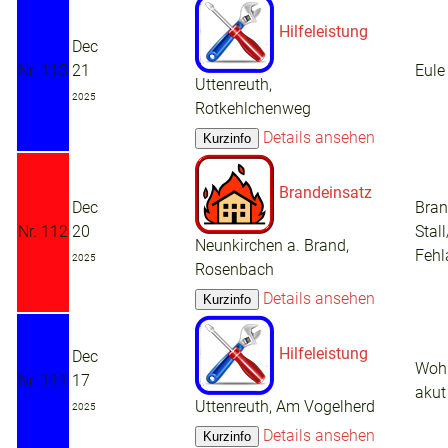
Hilfeleistung
Dec
Nr. 113
21
Eule
Uttenreuth,
2025
Rotkehlchenweg
Details ansehen
Brandeinsatz
Dec
Bra
Nr. 112
20
Stal
Neunkirchen a. Brand,
Fehl
2025
Rosenbach
Details ansehen
Hilfeleistung
Dec
Woh
Nr. 111
17
akut
Uttenreuth, Am Vogelherd
2025
Details ansehen