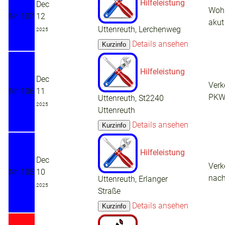
Hilfeleistung
Dec
Woh
Nr. 107
12
akut
Uttenreuth, Lerchenweg
2025
Details ansehen
Hilfeleistung
Dec
Verk
Nr. 106
11
PK
Uttenreuth, St2240
2025
Uttenreuth
Details ansehen
Hilfeleistung
Dec
Verk
Nr. 105
10
nac
Uttenreuth, Erlanger
2025
Straße
Details ansehen