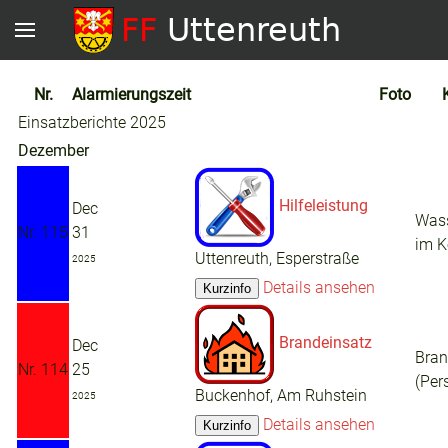
Nr.
Alarmierungszeit
Foto
Einsatzberichte 2025
Dezember
Hilfeleistung
Dec
Wass
Nr. 115
31
im K
Uttenreuth, Esperstraße
2025
Details ansehen
Brandeinsatz
Dec
Bra
Nr. 114
25
(Per
Buckenhof, Am Ruhstein
2025
Details ansehen