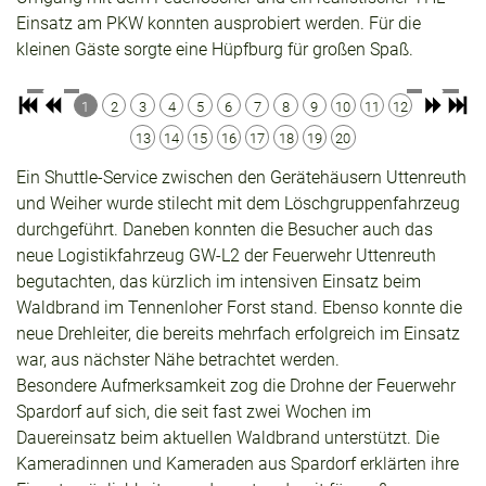
Einsatz am PKW konnten ausprobiert werden. Für die
kleinen Gäste sorgte eine Hüpfburg für großen Spaß.
1
2
3
4
5
6
7
8
9
10
11
12
13
14
15
16
17
18
19
20
Ein Shuttle-Service zwischen den Gerätehäusern Uttenreuth
und Weiher wurde stilecht mit dem Löschgruppenfahrzeug
durchgeführt. Daneben konnten die Besucher auch das
neue Logistikfahrzeug GW-L2 der Feuerwehr Uttenreuth
begutachten, das kürzlich im intensiven Einsatz beim
Waldbrand im Tennenloher Forst stand. Ebenso konnte die
neue Drehleiter, die bereits mehrfach erfolgreich im Einsatz
war, aus nächster Nähe betrachtet werden.
Besondere Aufmerksamkeit zog die Drohne der Feuerwehr
Spardorf auf sich, die seit fast zwei Wochen im
Dauereinsatz beim aktuellen Waldbrand unterstützt. Die
Kameradinnen und Kameraden aus Spardorf erklärten ihre