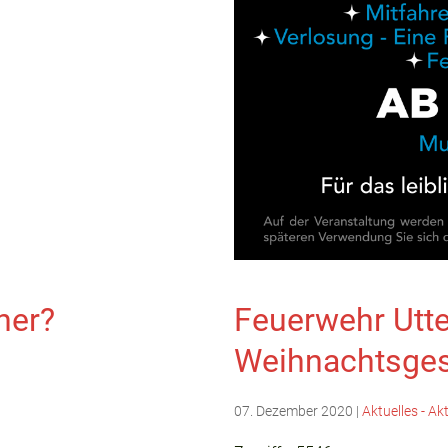
her?
Feuerwehr Utte
Weihnachtsge
07. Dezember 2020
|
Aktuelles - Ak