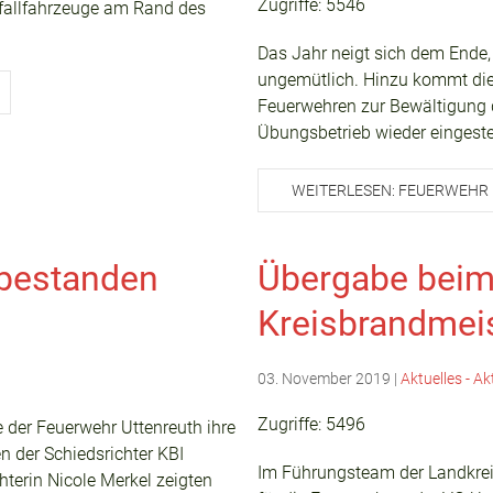
Zugriffe: 5546
Unfallfahrzeuge am Rand des
Das Jahr neigt sich dem Ende,
ungemütlich. Hinzu kommt dies
Feuerwehren zur Bewältigung d
Übungsbetrieb wieder eingestel
WEITERLESEN: FEUERWEHR
 bestanden
Übergabe beim
Kreisbrandmei
03. November 2019
|
Aktuelles - Ak
Zugriffe: 5496
e der Feuerwehr Uttenreuth ihre
 der Schiedsrichter KBI
Im Führungsteam der Landkre
terin Nicole Merkel zeigten