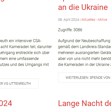
an die Ukraine
08. April 2024
|
Aktuelles - Aktive
Zugriffe: 3086
euth ein intensiver CSA-
Aufgrund der Neubeschaffung
cht Kameraden teil, darunter
gemäß dem Landkreis-Standard
ehrgang erstreckte sich über
mehreren ausrangierten Gerät
hmern eine umfassende
aber von uns nicht mehr benöti
chutzes und des Umgangs mit
die Kameraden in der Ukraine
WEITERLESEN: SPENDE VO
ER VG UTTENREUTH
2024
Lange Nacht d