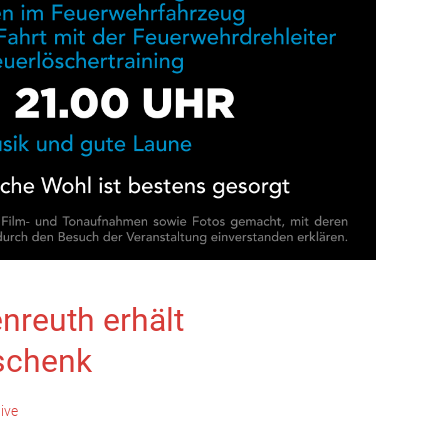
nreuth erhält
schenk
tive