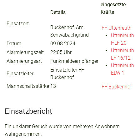
eingesetzte
Kräfte
Details
Einsatzort
Buckenhof, Am
FF Uttenreuth
Schwabachgrund
Uttenreuth
HLF 20
Datum
09.08.2024
Uttenreuth
Alarmierungszeit
22:05 Uhr
LF 16/12
Alarmierungsart
Funkmeldeempfänger
Uttenreuth
Einsatzleiter FF
ELW 1
Einsatzleiter
Buckenhof
Mannschaftsstärke
13
FF Buckenhof
Einsatzbericht
Ein unklarer Geruch wurde von mehreren Anwohnern
wahrgenommen.