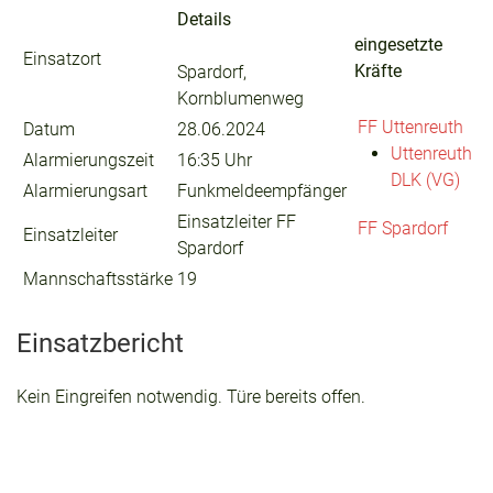
Details
eingesetzte
Einsatzort
Kräfte
Spardorf,
Kornblumenweg
FF Uttenreuth
Datum
28.06.2024
Uttenreuth
Alarmierungszeit
16:35 Uhr
DLK (VG)
Alarmierungsart
Funkmeldeempfänger
Einsatzleiter FF
FF Spardorf
Einsatzleiter
Spardorf
Mannschaftsstärke
19
Einsatzbericht
Kein Eingreifen notwendig. Türe bereits offen.