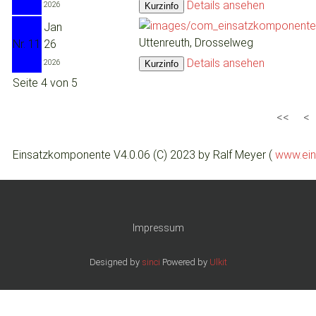
Details ansehen
2026
Jan
Uttenreuth, Drosselweg
Nr. 11
26
Details ansehen
2026
Seite 4 von 5
Einsatzkomponente V4.0.06 (C) 2023 by Ralf Meyer (
www.ein
Impressum
Designed by
sinci
Powered by
Ulkit