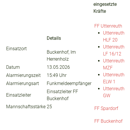
eingesetzte
Kräfte
FF Uttenreuth
Uttenreuth
Details
HLF 20
Uttenreuth
Einsatzort
Buckenhof, Im
LF 16/12
Herrenholz
Uttenreuth
Datum
13.05.2026
MZF
Uttenreuth
Alarmierungszeit
15:49 Uhr
ELW 1
Alarmierungsart
Funkmeldeempfänger
Uttenreuth
Einsatzleiter FF
Einsatzleiter
GW
Buckenhof
Mannschaftsstärke
25
FF Spardorf
FF Buckenhof